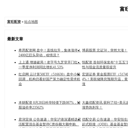
富旺
富旺配资
»
站点地图
最新文章
希恩配资网 盘中！直线拉升，集体涨停！
博易股票 北证50，突然大涨！
2400亿巨头异动，啥情况？
上上通 增速破局！老字号九芝堂开门红，
悦配资 首创环保发布“十五五”
一季度净利润同比增长41.53%
性与现金流质量双提升
红启网 云计算50ETF（516630）盘中小幅
宏源证券 黄金股票ETF（5174
回调，机构仍看好国产算力确定性需求机
4%！美联储降息预期升温，
会
涨
本财配资 8月28日科华转债下跌087%，转
大鑫优配资讯 获利了结+美元
股溢价率23562%
涨势急刹车！
君润宜保 公告速递：华安沪港深通精选灵
优配交易 公告速递：华安恒生
活配置混合基金暂停C类份额大额申购、
起式联接（QDII）基金基金暂