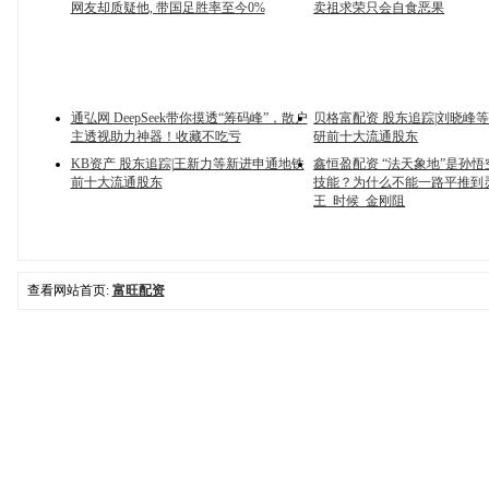
网友却质疑他, 带国足胜率至今0%
卖祖求荣只会自食恶果
通弘网 DeepSeek带你摸透“筹码峰”，散户
贝格富配资 股东追踪|刘晓峰等
主透视助力神器！收藏不吃亏
研前十大流通股东
KB资产 股东追踪|王新力等新进申通地铁
鑫恒盈配资 “法天象地”是孙
前十大流通股东
技能？为什么不能一路平推到
王_时候_金刚阻
查看网站首页:
富旺配资