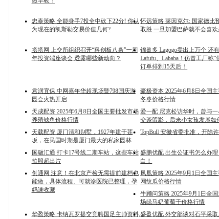
做早教！
忠泰策略 全能身手7投全中砍下22分! 你认
怀远策略 莱因克尔: 国家德比预
为现在的凯斯勒交易价值几何?
取胜 一旦加盟巴萨就不会喜欢
搭搭网 上交所组织召开“科创板八条”一周
锦盈多 Lagogo卖出上万个 还
年投资端座谈会 透露哪些新动向？
Lafufu、Lababa！仿冒工厂称
订单排到15天后！
君润宜保 中网嘉年华超现场暨798国庆游
豪极资本 2025年6月8日全国
园会火热开启
冬枣价格行情
天成配资 2025年6月8日全国主要批发市场
爱一配 尼克松访华时，曾与
养殖鲶鱼价格行情
交谈留影，后来小女孩发展如
天载配资 厦门清和别墅，1927年建于莲
TopBull 安徽省委批准，开
坂，在民国时期是厦门最大的私家园林
国融汇通 打卡17号线二期车站，这些车站
盛鹏优配 出生公证书怎么办
拍照超出片
白！
创通网 注意！在北京产检无需提前建档也
凤凰策略 2025年9月1日全国
能做，具体流程、可就诊医院已整理，孕
网纹瓜价格行情
妈速收藏
牛顾问策略 2025年9月1日全
场绿马奶葡萄干价格行情
华盈策略 卡纳瓦罗提交竞聘国足主帅资料,
盛盈优配 外交部谈对石平采取