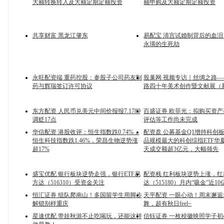
大额转换转入及大额定期定额投资
额申购及大额定期定额投资
共享财富 黑龙江肇东
易配宝 清宫试婚制背后的血
永璜的生死劫
永旺配资端 重药控股：参股子公司药友制
股巢网 视频专访｜丝绸之路
药与辉瑞签订许可协议
路四十年美术创作暨文献展（
东方配资 人民币兑美元中间价报报7.1789
百盛证券 欧菲光：拟购买资
调贬17点
评估等工作尚未完成
华信配资 港股收评：恒生指数跌0.74%，
配资盘 公募基金Q1增持科创
恒生科技指数跌1.46%，荣昌生物逆势涨
品规模最大的科创综指ETF华夏(5
超17%
天成交额超3亿元，大幅领先
盛宝优配 银行板块逆势走强，银行ETF易
配资栈 红利板块逆势上涨，红
方达（516310）受资金关注
达（515180）月内“吸金”近10
恒汇证券 组队爬南山！多国留学生用脚步
天平配资 一眼心动！周末邂
解锁别样重庆
舞，超有秋日feel~
星速优配 带娃秋游不止吃喝玩，还能这样
信钰证券 一枚校徽映照学子初